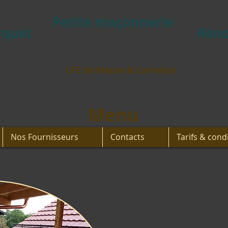
Petite maçonnerie
rquet
Réno
CFC de Maçon & Carreleur
Menu
Nos Fournisseurs
Contacts
Tarifs & cond