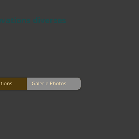
vations diverses
itions
Galerie Photos