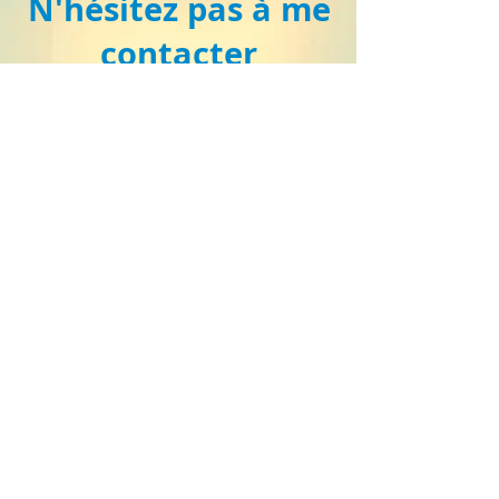
N'hésitez pas à me
contacter
Appuyer pour appeler (natel)
+41 79/445.86.35
Cliquer pour envoyer un mail
gservices@bluewin.ch